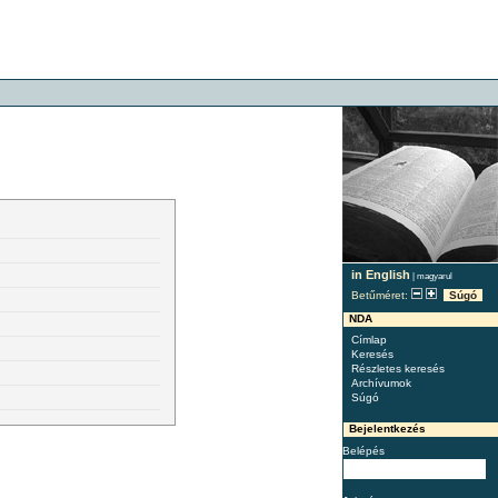
in English
|
magyarul
Betűméret:
Súgó
NDA
Címlap
Keresés
Részletes keresés
Archívumok
Súgó
Bejelentkezés
Belépés