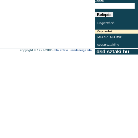
Jelszó
Regisztráció
Kapcsolat
MTA SZTAKI DSD
szotar.sztaki.hu
copyright © 1997-2005
mta sztaki
|
rendszergazda
dsd.sztaki.hu