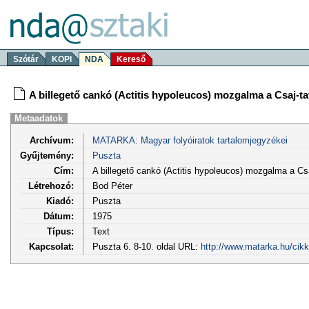
Szótár
KOPI
NDA
Kereső
A billegető cankó (Actitis hypoleucos) mozgalma a Csaj-t
Metaadatok
Archívum:
MATARKA: Magyar folyóiratok tartalomjegyzékei
Gyűjtemény:
Puszta
Cím:
A billegető cankó (Actitis hypoleucos) mozgalma a C
Létrehozó:
Bod Péter
Kiadó:
Puszta
Dátum:
1975
Típus:
Text
Kapcsolat:
Puszta 6. 8-10. oldal URL:
http://www.matarka.hu/cik