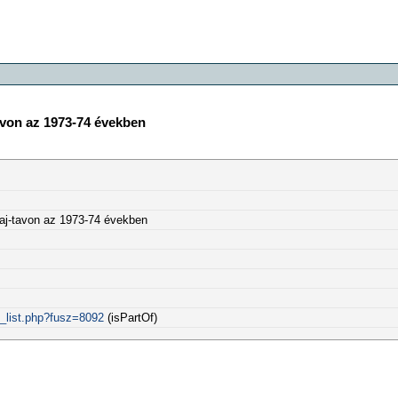
avon az 1973-74 években
saj-tavon az 1973-74 években
k_list.php?fusz=8092
(isPartOf)