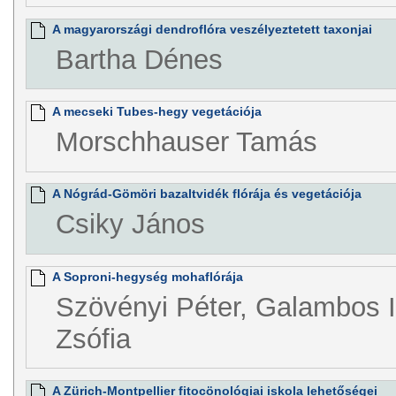
A magyarországi dendroflóra veszélyeztetett taxonjai
Bartha Dénes
A mecseki Tubes-hegy vegetációja
Morschhauser Tamás
A Nógrád-Gömöri bazaltvidék flórája és vegetációja
Csiky János
A Soproni-hegység mohaflórája
Szövényi Péter, Galambos 
Zsófia
A Zürich-Montpellier fitocönológiai iskola lehetőségei