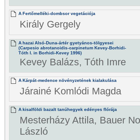
A Fertőmelléki-dombsor vegetációja
Király Gergely
A hazai Alsó-Duna-ártér gyetyános-tölgyesei
(Carpesio abrotanoidis-carpinetum Kevey-Borhidi-
Tóth I. in Borhidi-Kevey 1996)
Kevey Balázs, Tóth Imre
A Kárpát-medence növényzetének kialakulása
Járainé Komlódi Magda
A kisalföldi bazalt tanúhegyek edényes flórája
Mesterházy Attila, Bauer No
László