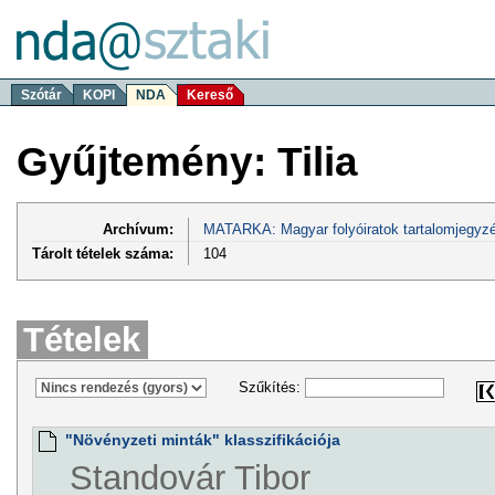
Szótár
KOPI
NDA
Kereső
Gyűjtemény: Tilia
Archívum:
MATARKA: Magyar folyóiratok tartalomjegyzé
Tárolt tételek száma:
104
Tételek
Szűkítés:
"Növényzeti minták" klasszifikációja
Standovár Tibor