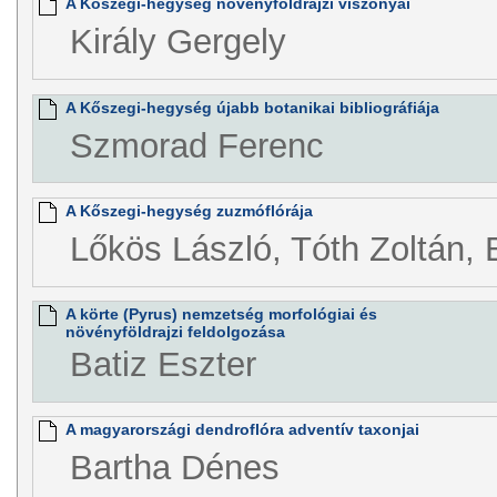
A Kőszegi-hegység növényföldrajzi viszonyai
Király Gergely
A Kőszegi-hegység újabb botanikai bibliográfiája
Szmorad Ferenc
A Kőszegi-hegység zuzmóflórája
Lőkös László, Tóth Zoltán, 
A körte (Pyrus) nemzetség morfológiai és
növényföldrajzi feldolgozása
Batiz Eszter
A magyarországi dendroflóra adventív taxonjai
Bartha Dénes