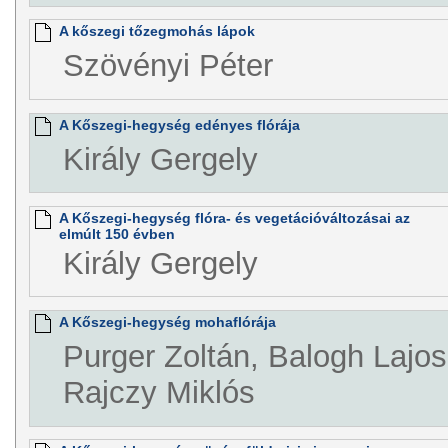
A kőszegi tőzegmohás lápok
Szövényi Péter
A Kőszegi-hegység edényes flórája
Király Gergely
A Kőszegi-hegység flóra- és vegetációváltozásai az
elmúlt 150 évben
Király Gergely
A Kőszegi-hegység mohaflórája
Purger Zoltán, Balogh Lajo
Rajczy Miklós