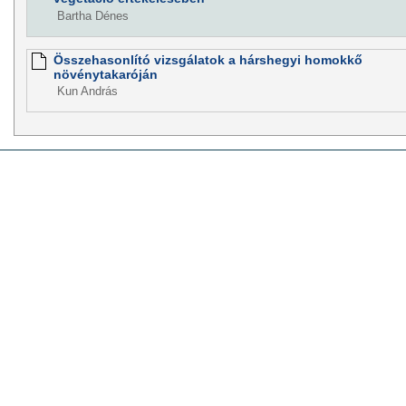
Bartha Dénes
Összehasonlító vizsgálatok a hárshegyi homokkő
növénytakaróján
Kun András