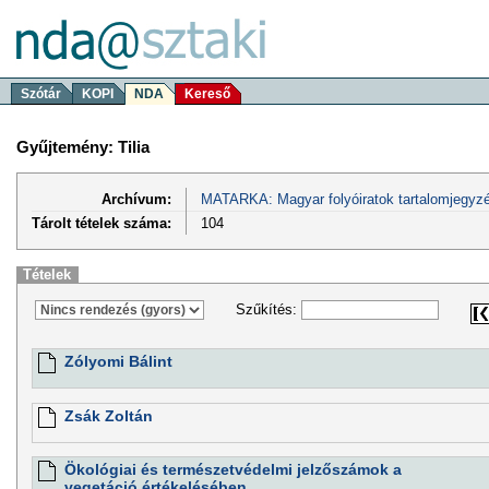
Szótár
KOPI
NDA
Kereső
Gyűjtemény: Tilia
Archívum:
MATARKA: Magyar folyóiratok tartalomjegyzé
Tárolt tételek száma:
104
Tételek
Szűkítés:
Zólyomi Bálint
Zsák Zoltán
Ökológiai és természetvédelmi jelzőszámok a
vegetáció értékelésében