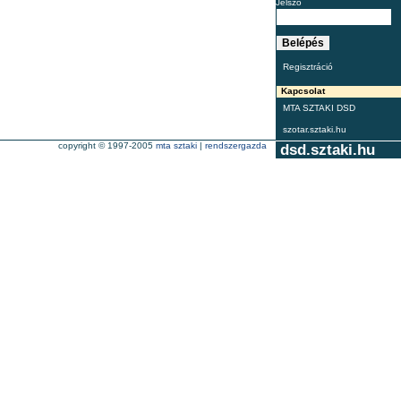
Jelszó
Regisztráció
Kapcsolat
MTA SZTAKI DSD
szotar.sztaki.hu
copyright © 1997-2005
mta sztaki
|
rendszergazda
dsd.sztaki.hu