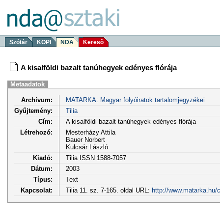
Szótár
KOPI
NDA
Kereső
A kisalföldi bazalt tanúhegyek edényes flórája
Metaadatok
Archívum:
MATARKA: Magyar folyóiratok tartalomjegyzékei
Gyűjtemény:
Tilia
Cím:
A kisalföldi bazalt tanúhegyek edényes flórája
Létrehozó:
Mesterházy Attila
Bauer Norbert
Kulcsár László
Kiadó:
Tilia ISSN 1588-7057
Dátum:
2003
Típus:
Text
Kapcsolat:
Tilia 11. sz. 7-165. oldal URL:
http://www.matarka.hu/