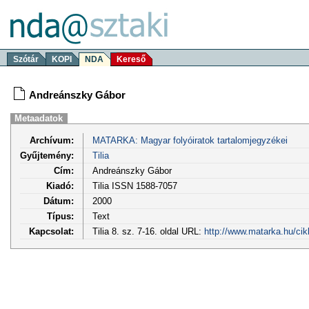
Szótár
KOPI
NDA
Kereső
Andreánszky Gábor
Metaadatok
Archívum:
MATARKA: Magyar folyóiratok tartalomjegyzékei
Gyűjtemény:
Tilia
Cím:
Andreánszky Gábor
Kiadó:
Tilia ISSN 1588-7057
Dátum:
2000
Típus:
Text
Kapcsolat:
Tilia 8. sz. 7-16. oldal URL:
http://www.matarka.hu/cik