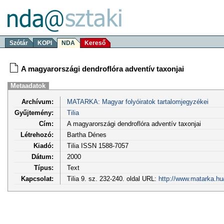
Szótár
KOPI
NDA
Kereső
A magyarországi dendroflóra adventív taxonjai
Metaadatok
Archívum:
MATARKA: Magyar folyóiratok tartalomjegyzékei
Gyűjtemény:
Tilia
Cím:
A magyarországi dendroflóra adventív taxonjai
Létrehozó:
Bartha Dénes
Kiadó:
Tilia ISSN 1588-7057
Dátum:
2000
Típus:
Text
Kapcsolat:
Tilia 9. sz. 232-240. oldal URL:
http://www.matarka.hu