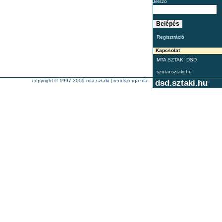
Jelszó
Regisztráció
Kapcsolat
MTA SZTAKI DSD
szotar.sztaki.hu
copyright © 1997-2005
mta sztaki
|
rendszergazda
dsd.sztaki.hu