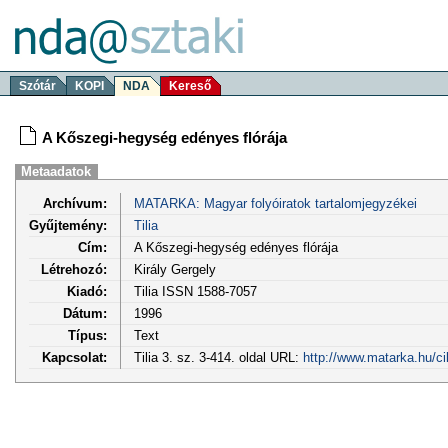
Szótár
KOPI
NDA
Kereső
A Kőszegi-hegység edényes flórája
Metaadatok
Archívum:
MATARKA: Magyar folyóiratok tartalomjegyzékei
Gyűjtemény:
Tilia
Cím:
A Kőszegi-hegység edényes flórája
Létrehozó:
Király Gergely
Kiadó:
Tilia ISSN 1588-7057
Dátum:
1996
Típus:
Text
Kapcsolat:
Tilia 3. sz. 3-414. oldal URL:
http://www.matarka.hu/c