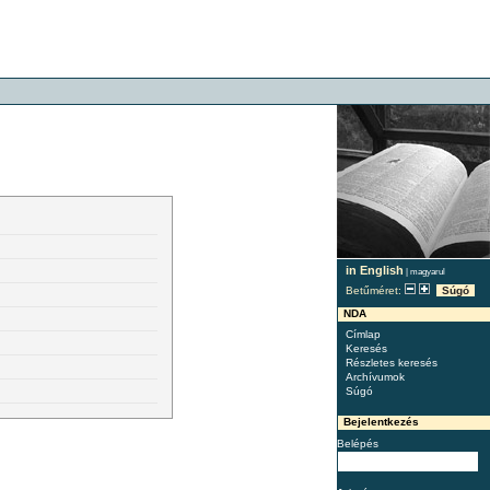
in English
|
magyarul
Betűméret:
Súgó
NDA
Címlap
Keresés
Részletes keresés
Archívumok
Súgó
Bejelentkezés
Belépés