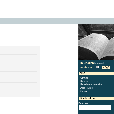
in English
|
magyarul
Betűméret:
Súgó
NDA
Címlap
Keresés
Részletes keresés
Archívumok
Súgó
Bejelentkezés
Belépés