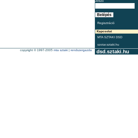
Jelszó
Regisztráció
Kapcsolat
MTA SZTAKI DSD
szotar.sztaki.hu
copyright © 1997-2005
mta sztaki
|
rendszergazda
dsd.sztaki.hu