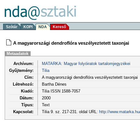
Szótár
KOPI
NDA
Kereső
A magyarországi dendroflóra veszélyeztetett taxonjai
Metaadatok
Archívum:
MATARKA: Magyar folyóiratok tartalomjegyzékei
Gyűjtemény:
Tilia
Cím:
A magyarországi dendroflóra veszélyeztetett taxonjai
Létrehozó:
Bartha Dénes
Kiadó:
Tilia ISSN 1588-7057
Dátum:
2000
Típus:
Text
Kapcsolat:
Tilia 9. sz. 217-231. oldal URL:
http://www.matarka.hu