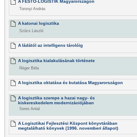
A FESTO-LOGISTIK Magyarországon
Toronyi András
A katonai logisztika
Szűcs László
A ládától az intelligens tárolóig
A logisztika kialakulásának története
Réger Béla
A logisztika oktatása és kutatása Magyarországon
A logisztika szerepe a hazai nagy- és
kiskereskedelem modernizációjában
Seres Antal
A Logisztikai Fejlesztési Központ könyvtárában
megtalálható könyvek (1996. novemberi állapot)