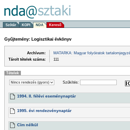
Szótár
KOPI
NDA
Kereső
Gyűjtemény: Logisztikai évkönyv
Archívum:
MATARKA: Magyar folyóiratok tartalomjegyzé
Tárolt tételek száma:
111
Tételek
Szűkítés:
1994. II. félévi eseménynaptár
1995. évi rendezvénynaptár
Cím nélkül