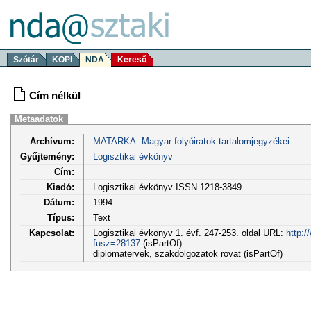
Szótár
KOPI
NDA
Kereső
Cím nélkül
Metaadatok
Archívum:
MATARKA: Magyar folyóiratok tartalomjegyzékei
Gyűjtemény:
Logisztikai évkönyv
Cím:
Kiadó:
Logisztikai évkönyv ISSN 1218-3849
Dátum:
1994
Típus:
Text
Kapcsolat:
Logisztikai évkönyv 1. évf. 247-253. oldal URL:
http:/
fusz=28137
(isPartOf)
diplomatervek, szakdolgozatok rovat (isPartOf)