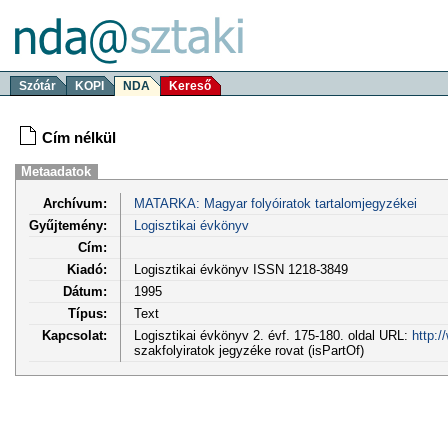
Szótár
KOPI
NDA
Kereső
Cím nélkül
Metaadatok
Archívum:
MATARKA: Magyar folyóiratok tartalomjegyzékei
Gyűjtemény:
Logisztikai évkönyv
Cím:
Kiadó:
Logisztikai évkönyv ISSN 1218-3849
Dátum:
1995
Típus:
Text
Kapcsolat:
Logisztikai évkönyv 2. évf. 175-180. oldal URL:
http:
szakfolyiratok jegyzéke rovat (isPartOf)