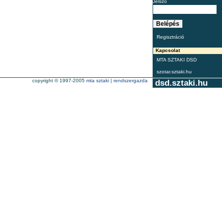
Jelszó
Regisztráció
Kapcsolat
MTA SZTAKI DSD
szotar.sztaki.hu
copyright © 1997-2005
mta sztaki
|
rendszergazda
dsd.sztaki.hu