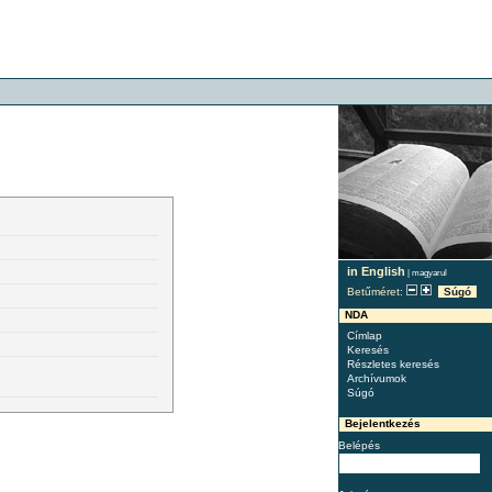
in English
|
magyarul
Betűméret:
Súgó
NDA
Címlap
Keresés
Részletes keresés
Archívumok
Súgó
Bejelentkezés
Belépés