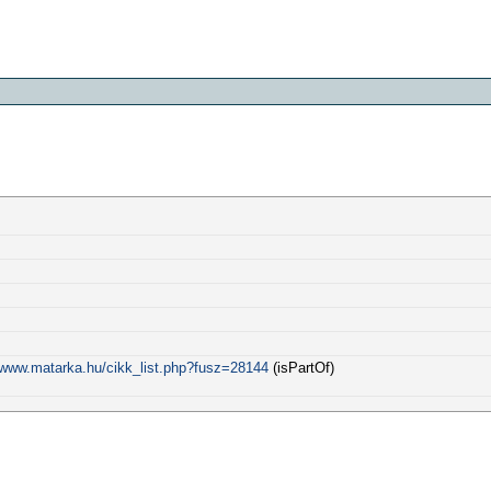
//www.matarka.hu/cikk_list.php?fusz=28144
(isPartOf)