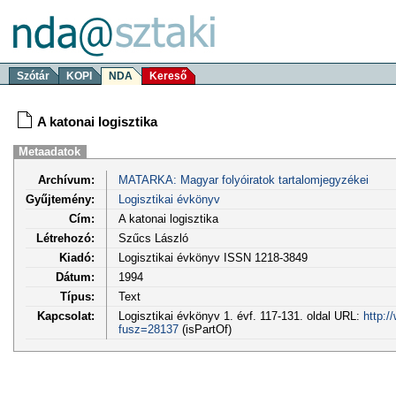
Szótár
KOPI
NDA
Kereső
A katonai logisztika
Metaadatok
Archívum:
MATARKA: Magyar folyóiratok tartalomjegyzékei
Gyűjtemény:
Logisztikai évkönyv
Cím:
A katonai logisztika
Létrehozó:
Szűcs László
Kiadó:
Logisztikai évkönyv ISSN 1218-3849
Dátum:
1994
Típus:
Text
Kapcsolat:
Logisztikai évkönyv 1. évf. 117-131. oldal URL:
http:/
fusz=28137
(isPartOf)