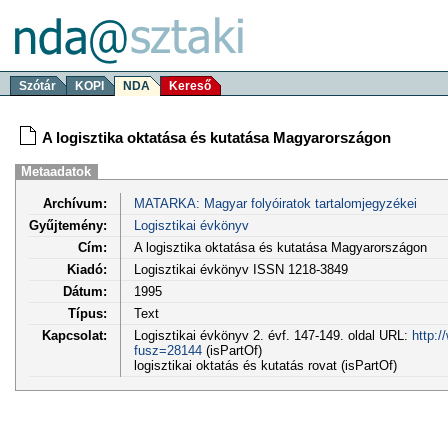
Szótár
KOPI
NDA
Kereső
A logisztika oktatása és kutatása Magyarországon
Metaadatok
Archívum:
MATARKA: Magyar folyóiratok tartalomjegyzékei
Gyűjtemény:
Logisztikai évkönyv
Cím:
A logisztika oktatása és kutatása Magyarországon
Kiadó:
Logisztikai évkönyv ISSN 1218-3849
Dátum:
1995
Típus:
Text
Kapcsolat:
Logisztikai évkönyv 2. évf. 147-149. oldal URL:
http:/
fusz=28144
(isPartOf)
logisztikai oktatás és kutatás rovat (isPartOf)