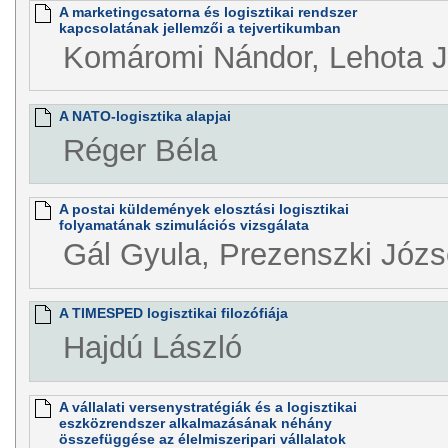
A marketingcsatorna és logisztikai rendszer
kapcsolatának jellemzői a tejvertikumban
Komáromi Nándor, Lehota J
A NATO-logisztika alapjai
Réger Béla
A postai küldemények elosztási logisztikai
folyamatának szimulációs vizsgálata
Gál Gyula, Prezenszki Józs
A TIMESPED logisztikai filozófiája
Hajdú László
A vállalati versenystratégiák és a logisztikai
eszközrendszer alkalmazásának néhány
összefüggése az élelmiszeripari vállalatok