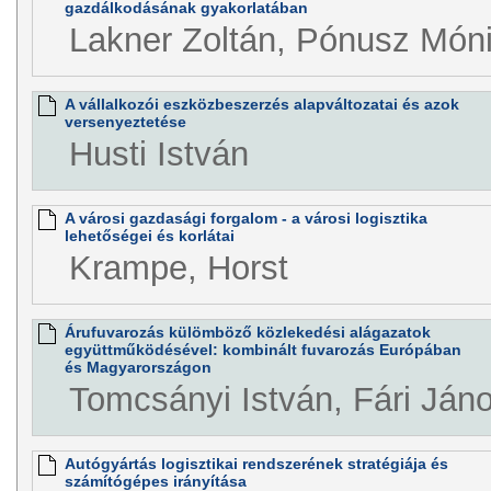
gazdálkodásának gyakorlatában
Lakner Zoltán, Pónusz Món
A vállalkozói eszközbeszerzés alapváltozatai és azok
versenyeztetése
Husti István
A városi gazdasági forgalom - a városi logisztika
lehetőségei és korlátai
Krampe, Horst
Árufuvarozás külömböző közlekedési alágazatok
együttműködésével: kombinált fuvarozás Európában
és Magyarországon
Tomcsányi István, Fári Ján
Autógyártás logisztikai rendszerének stratégiája és
számítógépes irányítása