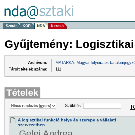
Szótár
KOPI
NDA
Kereső
Gyűjtemény: Logisztika
Archívum:
MATARKA: Magyar folyóiratok tartalomjegyzé
Tárolt tételek száma:
111
Tételek
Szűkítés:
A logisztikai funkció helye és szerepe a vállalati
szervezetben
Gelei Andrea