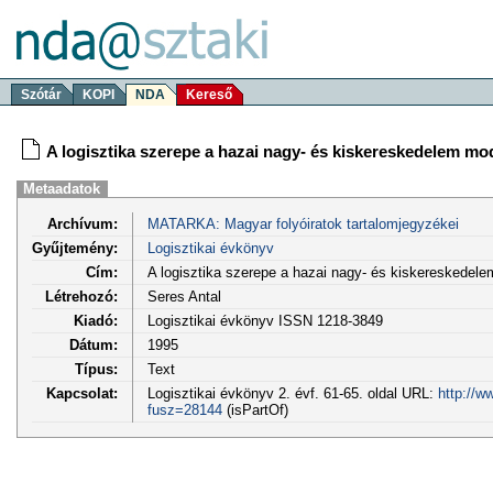
Szótár
KOPI
NDA
Kereső
A logisztika szerepe a hazai nagy- és kiskereskedelem mo
Metaadatok
Archívum:
MATARKA: Magyar folyóiratok tartalomjegyzékei
Gyűjtemény:
Logisztikai évkönyv
Cím:
A logisztika szerepe a hazai nagy- és kiskereskedel
Létrehozó:
Seres Antal
Kiadó:
Logisztikai évkönyv ISSN 1218-3849
Dátum:
1995
Típus:
Text
Kapcsolat:
Logisztikai évkönyv 2. évf. 61-65. oldal URL:
http://w
fusz=28144
(isPartOf)