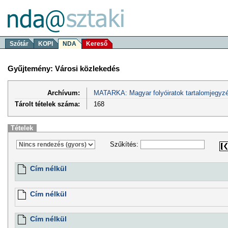
Szótár
KOPI
NDA
Kereső
Gyűjtemény: Városi közlekedés
Archívum:
MATARKA: Magyar folyóiratok tartalomjegyzé
Tárolt tételek száma:
168
Tételek
Szűkítés:
Cím nélkül
Cím nélkül
Cím nélkül