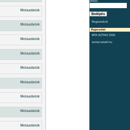
Jelszó
Metaadatok
Regisztráció
Metaadatok
Kapcsolat
MTA SZTAKI DSD
Metaadatok
szotar.sztaki.hu
Metaadatok
Metaadatok
Metaadatok
Metaadatok
Metaadatok
Metaadatok