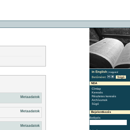
in English
|
magyarul
Betűméret:
Súgó
NDA
Címlap
Keresés
Részletes keresés
Metaadatok
Archívumok
Súgó
Metaadatok
Bejelentkezés
Belépés
Metaadatok