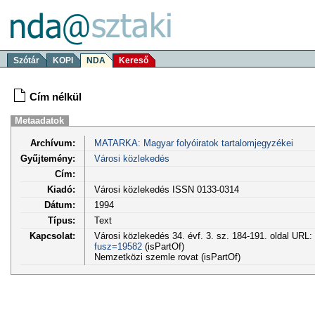
Szótár
KOPI
NDA
Kereső
Cím nélkül
Metaadatok
Archívum:
MATARKA: Magyar folyóiratok tartalomjegyzékei
Gyűjtemény:
Városi közlekedés
Cím:
Kiadó:
Városi közlekedés ISSN 0133-0314
Dátum:
1994
Típus:
Text
Kapcsolat:
Városi közlekedés 34. évf. 3. sz. 184-191. oldal URL:
fusz=19582
(isPartOf)
Nemzetközi szemle rovat (isPartOf)