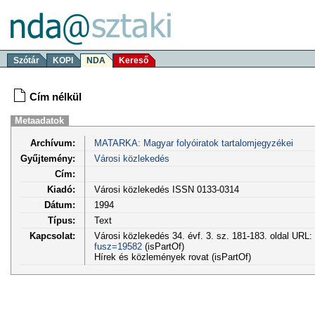
Szótár
KOPI
NDA
Kereső
Cím nélkül
Metaadatok
Archívum:
MATARKA: Magyar folyóiratok tartalomjegyzékei
Gyűjtemény:
Városi közlekedés
Cím:
Kiadó:
Városi közlekedés ISSN 0133-0314
Dátum:
1994
Típus:
Text
Kapcsolat:
Városi közlekedés 34. évf. 3. sz. 181-183. oldal URL:
fusz=19582
(isPartOf)
Hírek és közlemények rovat (isPartOf)