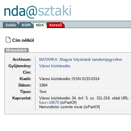
Szótár
KOPI
NDA
Kereső
Cím nélkül
Metaadatok
Archívum:
MATARKA: Magyar folyóiratok tartalomjegyzékei
Gyűjtemény:
Városi közlekedés
Cím:
Kiadó:
Városi közlekedés ISSN 0133-0314
Dátum:
1994
Típus:
Text
Kapcsolat:
Városi közlekedés 34. évf. 5. sz. 311-319. oldal URL:
fusz=19670
(isPartOf)
Nemzetközi szemle rovat (isPartOf)