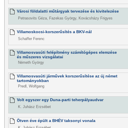
Városi földalatti műtárgyak tervezése és kivitelezése
Petrasovits Géza, Fazekas György, Kovácsházy Frigyes
Villamoskocsi-korszerűsítés a BKV-nál
Schaffer Ferenc
Villamosvasúti felépítmény számítógépes elemzése
és műszeres vizsgálatai
Németh György
Villamosvasúti járművek korszerűsítése az új német
tartományokban
Predl, Wolfgang
Volt egyszer egy Duna-parti teherpályaudvar
K. Juhász Erzsébet
Ötven éve épült a BHÉV taksonyi vonala
K. Juhász Erzsébet