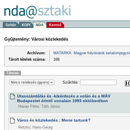
Szótár
KOPI
NDA
Kereső
Gyűjtemény: Városi közlekedés
Archívum:
MATARKA: Magyar folyóiratok tartalomjegyzé
Tárolt tételek száma:
168
Tételek
Szűkítés:
Utasszámlálás és -kikérdezés a volán és a MÁV
Budapestet érintő vonalain 1993 októberében
Havas Péter, Tóth János
Város és közlekedés : Merre tartunk?
Retzko, Hans-Georg