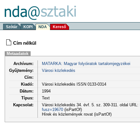
Szótár
KOPI
NDA
Kereső
Cím nélkül
Metaadatok
Archívum:
MATARKA: Magyar folyóiratok tartalomjegyzékei
Gyűjtemény:
Városi közlekedés
Cím:
Kiadó:
Városi közlekedés ISSN 0133-0314
Dátum:
1994
Típus:
Text
Kapcsolat:
Városi közlekedés 34. évf. 5. sz. 309-311. oldal URL:
fusz=19670
(isPartOf)
Hírek és közlemények rovat (isPartOf)