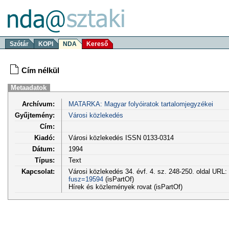
Szótár
KOPI
NDA
Kereső
Cím nélkül
Metaadatok
Archívum:
MATARKA: Magyar folyóiratok tartalomjegyzékei
Gyűjtemény:
Városi közlekedés
Cím:
Kiadó:
Városi közlekedés ISSN 0133-0314
Dátum:
1994
Típus:
Text
Kapcsolat:
Városi közlekedés 34. évf. 4. sz. 248-250. oldal URL:
fusz=19594
(isPartOf)
Hírek és közlemények rovat (isPartOf)