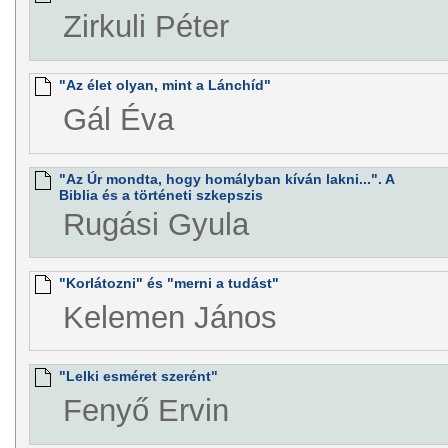
Zirkuli Péter
"Az élet olyan, mint a Lánchíd"
Gál Éva
"Az Úr mondta, hogy homályban kíván lakni...". A
Biblia és a történeti szkepszis
Rugási Gyula
"Korlátozni" és "merni a tudást"
Kelemen János
"Lelki esméret szerént"
Fenyő Ervin