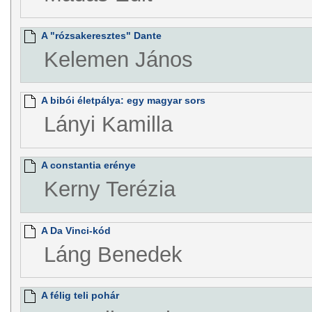
A "rózsakeresztes" Dante
Kelemen János
A bibói életpálya: egy magyar sors
Lányi Kamilla
A constantia erénye
Kerny Terézia
A Da Vinci-kód
Láng Benedek
A félig teli pohár