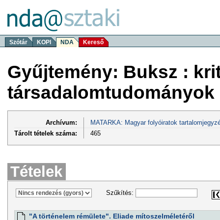
Szótár
KOPI
NDA
Kereső
Gyűjtemény: Buksz : krit
társadalomtudományok 
Archívum:
MATARKA: Magyar folyóiratok tartalomjegyzé
Tárolt tételek száma:
465
Tételek
Szűkítés:
"A történelem rémülete". Eliade mítoszelméletéről