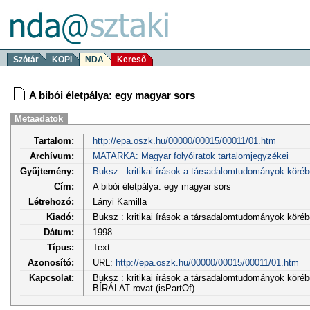
Szótár
KOPI
NDA
Kereső
A bibói életpálya: egy magyar sors
Metaadatok
Tartalom:
http://epa.oszk.hu/00000/00015/00011/01.htm
Archívum:
MATARKA: Magyar folyóiratok tartalomjegyzékei
Gyűjtemény:
Buksz : kritikai írások a társadalomtudományok köréb
Cím:
A bibói életpálya: egy magyar sors
Létrehozó:
Lányi Kamilla
Kiadó:
Buksz : kritikai írások a társadalomtudományok köré
Dátum:
1998
Típus:
Text
Azonosító:
URL:
http://epa.oszk.hu/00000/00015/00011/01.htm
Kapcsolat:
Buksz : kritikai írások a társadalomtudományok köréb
BÍRÁLAT rovat (isPartOf)