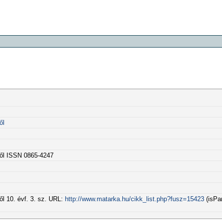
ől
ből ISSN 0865-4247
ől 10. évf. 3. sz. URL:
http://www.matarka.hu/cikk_list.php?fusz=15423
(isPar