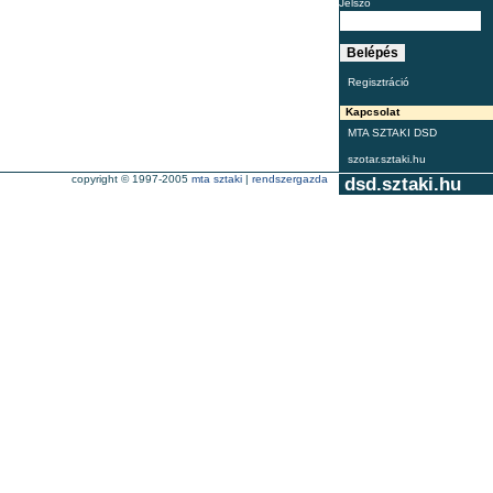
Jelszó
Regisztráció
Kapcsolat
MTA SZTAKI DSD
szotar.sztaki.hu
copyright © 1997-2005
mta sztaki
|
rendszergazda
dsd.sztaki.hu