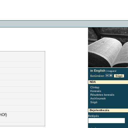
in English
|
magyarul
Betűméret:
Súgó
NDA
Címlap
Keresés
Részletes keresés
Archívumok
Súgó
Bejelentkezés
tOf)
Belépés