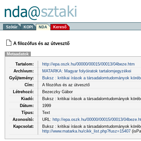
Szótár
KOPI
NDA
Kereső
A filozófus és az útvesztő
Metaadatok
Tartalom:
http://epa.oszk.hu/00000/00015/00013/04beze.htm
Archívum:
MATARKA: Magyar folyóiratok tartalomjegyzékei
Gyűjtemény:
Buksz : kritikai írások a társadalomtudományok köréb
Cím:
A filozófus és az útvesztő
Létrehozó:
Bezeczky Gábor
Kiadó:
Buksz : kritikai írások a társadalomtudományok köré
Dátum:
1999
Típus:
Text
Azonosító:
URL:
http://epa.oszk.hu/00000/00015/00013/04beze.
Kapcsolat:
Buksz : kritikai írások a társadalomtudományok körébő
http://www.matarka.hu/cikk_list.php?fusz=15407
(isPa