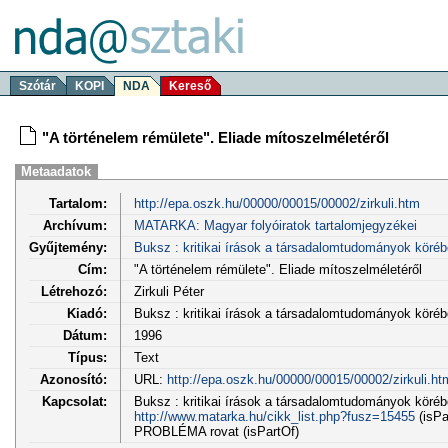
Szótár
KOPI
NDA
Kereső
"A történelem rémülete". Eliade mítoszelméletéről
Metaadatok
Tartalom:
http://epa.oszk.hu/00000/00015/00002/zirkuli.htm
Archívum:
MATARKA: Magyar folyóiratok tartalomjegyzékei
Gyűjtemény:
Buksz : kritikai írások a társadalomtudományok köréb
Cím:
"A történelem rémülete". Eliade mítoszelméletéről
Létrehozó:
Zirkuli Péter
Kiadó:
Buksz : kritikai írások a társadalomtudományok köré
Dátum:
1996
Típus:
Text
Azonosító:
URL:
http://epa.oszk.hu/00000/00015/00002/zirkuli.ht
Kapcsolat:
Buksz : kritikai írások a társadalomtudományok körébő
http://www.matarka.hu/cikk_list.php?fusz=15455
(isPa
PROBLÉMA rovat (isPartOf)