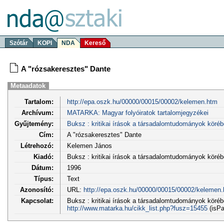
Szótár
KOPI
NDA
Kereső
A "rózsakeresztes" Dante
Metaadatok
Tartalom:
http://epa.oszk.hu/00000/00015/00002/kelemen.htm
Archívum:
MATARKA: Magyar folyóiratok tartalomjegyzékei
Gyűjtemény:
Buksz : kritikai írások a társadalomtudományok köréb
Cím:
A "rózsakeresztes" Dante
Létrehozó:
Kelemen János
Kiadó:
Buksz : kritikai írások a társadalomtudományok köré
Dátum:
1996
Típus:
Text
Azonosító:
URL:
http://epa.oszk.hu/00000/00015/00002/kelemen
Kapcsolat:
Buksz : kritikai írások a társadalomtudományok körébő
http://www.matarka.hu/cikk_list.php?fusz=15455
(isPa