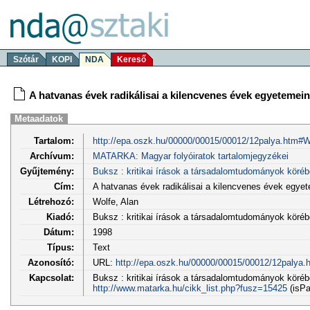
Szótár
KOPI
NDA
Kereső
A hatvanas évek radikálisai a kilencvenes évek egyetemein
Metaadatok
Tartalom:
http://epa.oszk.hu/00000/00015/00012/12palya.htm#W
Archívum:
MATARKA: Magyar folyóiratok tartalomjegyzékei
Gyűjtemény:
Buksz : kritikai írások a társadalomtudományok köréb
Cím:
A hatvanas évek radikálisai a kilencvenes évek egye
Létrehozó:
Wolfe, Alan
Kiadó:
Buksz : kritikai írások a társadalomtudományok köré
Dátum:
1998
Típus:
Text
Azonosító:
URL:
http://epa.oszk.hu/00000/00015/00012/12palya.
Kapcsolat:
Buksz : kritikai írások a társadalomtudományok körébő
http://www.matarka.hu/cikk_list.php?fusz=15425
(isPa