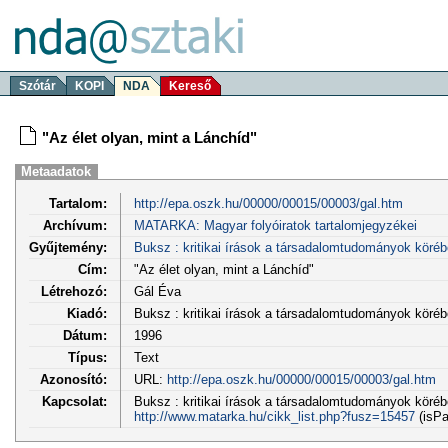
Szótár
KOPI
NDA
Kereső
"Az élet olyan, mint a Lánchíd"
Metaadatok
Tartalom:
http://epa.oszk.hu/00000/00015/00003/gal.htm
Archívum:
MATARKA: Magyar folyóiratok tartalomjegyzékei
Gyűjtemény:
Buksz : kritikai írások a társadalomtudományok köréb
Cím:
"Az élet olyan, mint a Lánchíd"
Létrehozó:
Gál Éva
Kiadó:
Buksz : kritikai írások a társadalomtudományok köré
Dátum:
1996
Típus:
Text
Azonosító:
URL:
http://epa.oszk.hu/00000/00015/00003/gal.htm
Kapcsolat:
Buksz : kritikai írások a társadalomtudományok körébő
http://www.matarka.hu/cikk_list.php?fusz=15457
(isPa