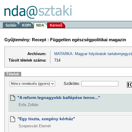
Szótár
KOPI
NDA
Kereső
Gyűjtemény: Recept : Független egészségpolitikai magazin
Archívum:
MATARKA: Magyar folyóiratok tartalomjegyzé
Tárolt tételek száma:
714
Tételek
Szűkítés:
"A reform legnagyobb ballépése lenne..."
Erős Zoltán
"Egy tiszta, szegény kórház"
Szepesvári Elemér