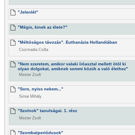
"Jelenlét"
"Mégis, kinek az élete?"
"Méltóságos távozás". Euthanázia Hollandiában
Csizmadia Csilla
"Nem szeretem, amikor valaki íróasztal mellett ötöl ki
olyan dolgokat, amiknek semmi közük a való élethez"
Mester Zsolt
"Sors, nyiss nekem..."
Simai Mihály
"Szolnok" tanulságai. 1. rész
Mester Zsolt
"Szombatperiódusok"