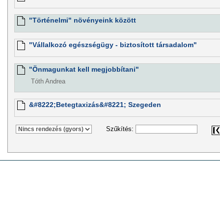
"Történelmi" növényeink között
"Vállalkozó egészségügy - biztosított társadalom"
"Önmagunkat kell megjobbítani"
Tóth Andrea
&#8222;Betegtaxizás&#8221; Szegeden
Szűkítés: