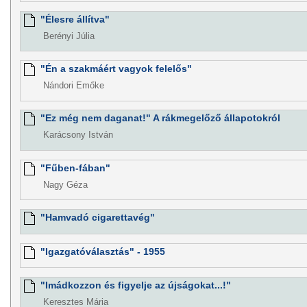
"Élesre állítva"
Berényi Júlia
"Én a szakmáért vagyok felelős"
Nándori Emőke
"Ez még nem daganat!" A rákmegelőző állapotokról
Karácsony István
"Fűben-fában"
Nagy Géza
"Hamvadó cigarettavég"
"Igazgatóválasztás" - 1955
"Imádkozzon és figyelje az újságokat...!"
Keresztes Mária