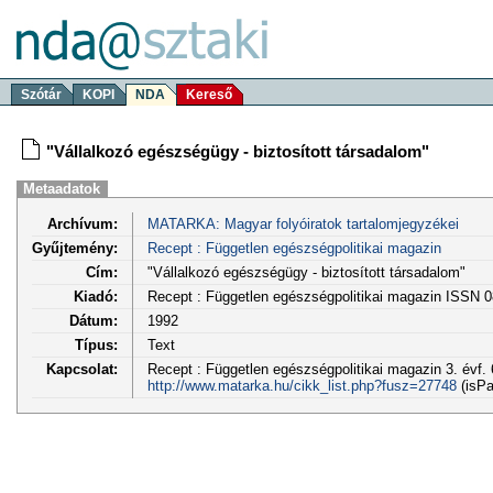
Szótár
KOPI
NDA
Kereső
"Vállalkozó egészségügy - biztosított társadalom"
Metaadatok
Archívum:
MATARKA: Magyar folyóiratok tartalomjegyzékei
Gyűjtemény:
Recept : Független egészségpolitikai magazin
Cím:
"Vállalkozó egészségügy - biztosított társadalom"
Kiadó:
Recept : Független egészségpolitikai magazin ISSN 
Dátum:
1992
Típus:
Text
Kapcsolat:
Recept : Független egészségpolitikai magazin 3. évf. 6
http://www.matarka.hu/cikk_list.php?fusz=27748
(isPa