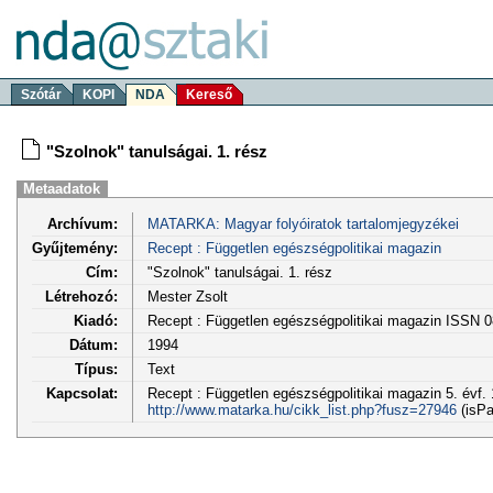
Szótár
KOPI
NDA
Kereső
"Szolnok" tanulságai. 1. rész
Metaadatok
Archívum:
MATARKA: Magyar folyóiratok tartalomjegyzékei
Gyűjtemény:
Recept : Független egészségpolitikai magazin
Cím:
"Szolnok" tanulságai. 1. rész
Létrehozó:
Mester Zsolt
Kiadó:
Recept : Független egészségpolitikai magazin ISSN 
Dátum:
1994
Típus:
Text
Kapcsolat:
Recept : Független egészségpolitikai magazin 5. évf. 1
http://www.matarka.hu/cikk_list.php?fusz=27946
(isPa