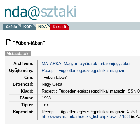
Szótár
KOPI
NDA
Kereső
"Fűben-fában"
Metaadatok
Archívum:
MATARKA: Magyar folyóiratok tartalomjegyzékei
Gyűjtemény:
Recept : Független egészségpolitikai magazin
Cím:
"Fűben-fában"
Létrehozó:
Nagy Géza
Kiadó:
Recept : Független egészségpolitikai magazin ISSN 
Dátum:
1993
Típus:
Text
Kapcsolat:
Recept : Független egészségpolitikai magazin 4. évf. 
http://www.matarka.hu/cikk_list.php?fusz=27833
(isPa