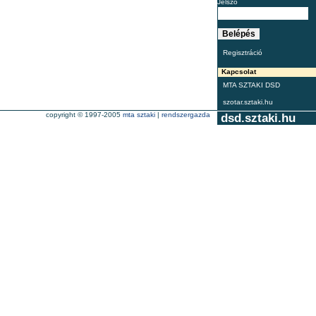
Jelszó
Regisztráció
Kapcsolat
MTA SZTAKI DSD
szotar.sztaki.hu
copyright © 1997-2005
mta sztaki
|
rendszergazda
dsd.sztaki.hu