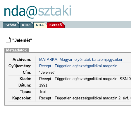
Szótár
KOPI
NDA
Kereső
"Jelenlét"
Metaadatok
Archívum:
MATARKA: Magyar folyóiratok tartalomjegyzékei
Gyűjtemény:
Recept : Független egészségpolitikai magazin
Cím:
"Jelenlét"
Kiadó:
Recept : Független egészségpolitikai magazin ISSN 
Dátum:
1991
Típus:
Text
Kapcsolat:
Recept : Független egészségpolitikai magazin 2. évf. 