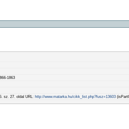
0866-1863
6. sz. 27. oldal URL:
http://www.matarka.hu/cikk_list.php?fusz=13603
(isPart