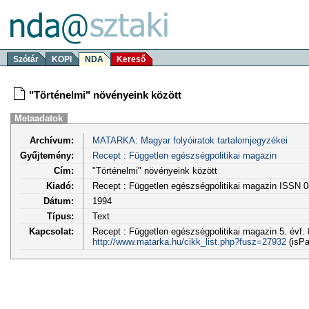
Szótár
KOPI
NDA
Kereső
"Történelmi" növényeink között
Metaadatok
Archívum:
MATARKA: Magyar folyóiratok tartalomjegyzékei
Gyűjtemény:
Recept : Független egészségpolitikai magazin
Cím:
"Történelmi" növényeink között
Kiadó:
Recept : Független egészségpolitikai magazin ISSN 
Dátum:
1994
Típus:
Text
Kapcsolat:
Recept : Független egészségpolitikai magazin 5. évf. 
http://www.matarka.hu/cikk_list.php?fusz=27932
(isPa