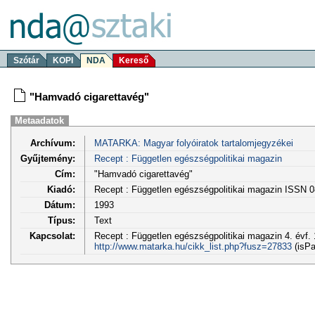
Szótár
KOPI
NDA
Kereső
"Hamvadó cigarettavég"
Metaadatok
Archívum:
MATARKA: Magyar folyóiratok tartalomjegyzékei
Gyűjtemény:
Recept : Független egészségpolitikai magazin
Cím:
"Hamvadó cigarettavég"
Kiadó:
Recept : Független egészségpolitikai magazin ISSN 
Dátum:
1993
Típus:
Text
Kapcsolat:
Recept : Független egészségpolitikai magazin 4. évf. 
http://www.matarka.hu/cikk_list.php?fusz=27833
(isPa