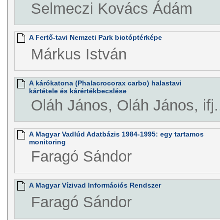
Selmeczi Kovács Ádám
A Fertő-tavi Nemzeti Park biotóptérképe
Márkus István
A kárókatona (Phalacrocorax carbo) halastavi
kártétele és kárértékbecslése
Oláh János, Oláh János, ifj.
A Magyar Vadlúd Adatbázis 1984-1995: egy tartamos
monitoring
Faragó Sándor
A Magyar Vízivad Információs Rendszer
Faragó Sándor