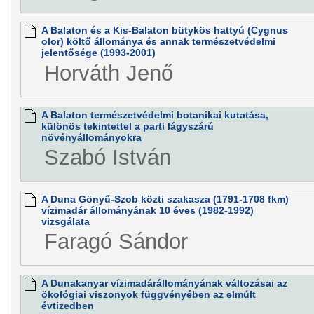
A Balaton és a Kis-Balaton bütykös hattyú (Cygnus
olor) költő állománya és annak természetvédelmi
jelentősége (1993-2001)
Horváth Jenő
A Balaton természetvédelmi botanikai kutatása,
különös tekintettel a parti lágyszárú
növényállományokra
Szabó István
A Duna Gönyű-Szob közti szakasza (1791-1708 fkm)
vízimadár állományának 10 éves (1982-1992)
vizsgálata
Faragó Sándor
A Dunakanyar vízimadárállományának változásai az
ökológiai viszonyok függvényében az elmúlt
évtizedben