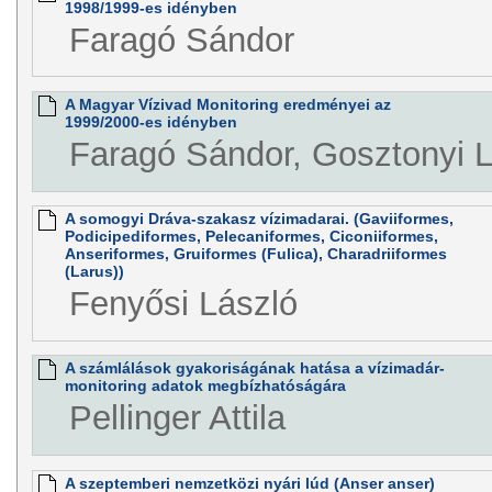
1998/1999-es idényben
Faragó Sándor
A Magyar Vízivad Monitoring eredményei az
1999/2000-es idényben
Faragó Sándor, Gosztonyi L
A somogyi Dráva-szakasz vízimadarai. (Gaviiformes,
Podicipediformes, Pelecaniformes, Ciconiiformes,
Anseriformes, Gruiformes (Fulica), Charadriiformes
(Larus))
Fenyősi László
A számlálások gyakoriságának hatása a vízimadár-
monitoring adatok megbízhatóságára
Pellinger Attila
A szeptemberi nemzetközi nyári lúd (Anser anser)