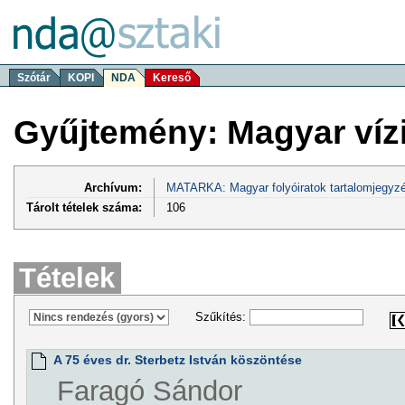
Szótár
KOPI
NDA
Kereső
Gyűjtemény: Magyar víz
Archívum:
MATARKA: Magyar folyóiratok tartalomjegyzé
Tárolt tételek száma:
106
Tételek
Szűkítés:
A 75 éves dr. Sterbetz István köszöntése
Faragó Sándor