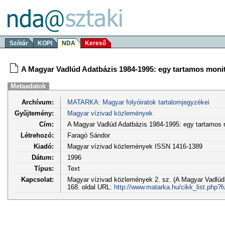
Szótár
KOPI
NDA
Kereső
A Magyar Vadlúd Adatbázis 1984-1995: egy tartamos moni
Metaadatok
Archívum:
MATARKA: Magyar folyóiratok tartalomjegyzékei
Gyűjtemény:
Magyar vízivad közlemények
Cím:
A Magyar Vadlúd Adatbázis 1984-1995: egy tartamos 
Létrehozó:
Faragó Sándor
Kiadó:
Magyar vízivad közlemények ISSN 1416-1389
Dátum:
1996
Típus:
Text
Kapcsolat:
Magyar vízivad közlemények 2. sz. (A Magyar Vadlúd 
168. oldal URL:
http://www.matarka.hu/cikk_list.php?