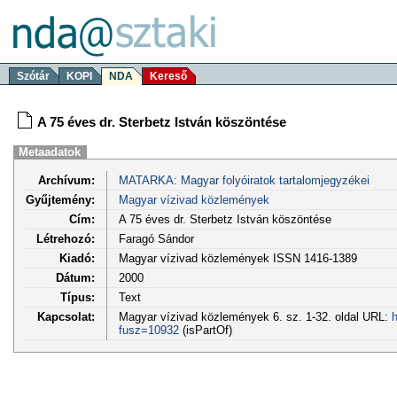
Szótár
KOPI
NDA
Kereső
A 75 éves dr. Sterbetz István köszöntése
Metaadatok
Archívum:
MATARKA: Magyar folyóiratok tartalomjegyzékei
Gyűjtemény:
Magyar vízivad közlemények
Cím:
A 75 éves dr. Sterbetz István köszöntése
Létrehozó:
Faragó Sándor
Kiadó:
Magyar vízivad közlemények ISSN 1416-1389
Dátum:
2000
Típus:
Text
Kapcsolat:
Magyar vízivad közlemények 6. sz. 1-32. oldal URL:
h
fusz=10932
(isPartOf)