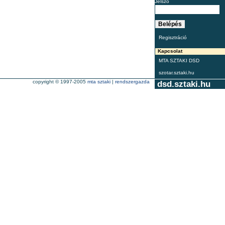
Jelszó
Regisztráció
Kapcsolat
MTA SZTAKI DSD
szotar.sztaki.hu
copyright © 1997-2005
mta sztaki
|
rendszergazda
dsd.sztaki.hu