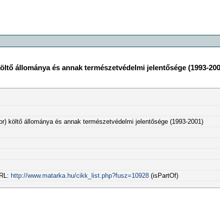
költő állománya és annak természetvédelmi jelentősége (1993-200
or) költő állománya és annak természetvédelmi jelentősége (1993-2001)
URL:
http://www.matarka.hu/cikk_list.php?fusz=10928
(isPartOf)