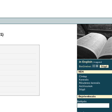
1)
in English
|
magyarul
Betűméret:
Súgó
NDA
Címlap
Keresés
Részletes keresés
Archívumok
Súgó
Bejelentkezés
Belépés