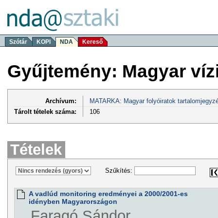
Szótár
KOPI
NDA
Kereső
Gyűjtemény: Magyar víz
Archívum:
MATARKA: Magyar folyóiratok tartalomjegyzé
Tárolt tételek száma:
106
Tételek
Szűkítés:
A vadlúd monitoring eredményei a 2000/2001-es
idényben Magyarországon
Faragó Sándor