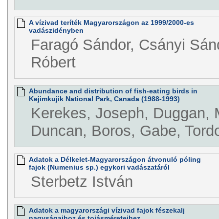
A vízivad teríték Magyarországon az 1999/2000-es
vadászidényben
Faragó Sándor, Csányi Sánd
Róbert
Abundance and distribution of fish-eating birds in
Kejimkujik National Park, Canada (1988-1993)
Kerekes, Joseph, Duggan, M
Duncan, Boros, Gabe, Tord
Adatok a Délkelet-Magyarországon átvonuló póling
fajok (Numenius sp.) egykori vadászatáról
Sterbetz István
Adatok a magyarországi vízivad fajok fészekalj
nagyságaihoz és tojásméreteihez