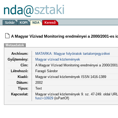
Szótár
KOPI
NDA
Kereső
A Magyar Vízivad Monitoring eredményei a 2000/2001-es 
Metaadatok
Archívum:
MATARKA: Magyar folyóiratok tartalomjegyzékei
Gyűjtemény:
Magyar vízivad közlemények
Cím:
A Magyar Vízivad Monitoring eredményei a 2000/2001
Létrehozó:
Faragó Sándor
Kiadó:
Magyar vízivad közlemények ISSN 1416-1389
Dátum:
2002
Típus:
Text
Kapcsolat:
Magyar vízivad közlemények 9. sz. 47-249. oldal UR
fusz=10929
(isPartOf)