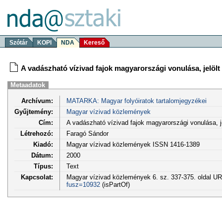
Szótár
KOPI
NDA
Kereső
A vadászható vízivad fajok magyarországi vonulása, jelöl
Metaadatok
Archívum:
MATARKA: Magyar folyóiratok tartalomjegyzékei
Gyűjtemény:
Magyar vízivad közlemények
Cím:
A vadászható vízivad fajok magyarországi vonulása, 
Létrehozó:
Faragó Sándor
Kiadó:
Magyar vízivad közlemények ISSN 1416-1389
Dátum:
2000
Típus:
Text
Kapcsolat:
Magyar vízivad közlemények 6. sz. 337-375. oldal U
fusz=10932
(isPartOf)