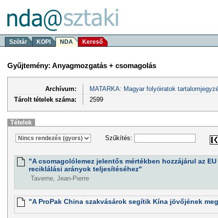
Szótár
KOPI
NDA
Kereső
Gyűjtemény: Anyagmozgatás + csomagolás
Archívum:
MATARKA: Magyar folyóiratok tartalomjegyzé
Tárolt tételek száma:
2599
Tételek
Szűkítés:
"A csomagolólemez jelentős mértékben hozzájárul az EU
reciklálási arányok teljesítéséhez"
Taverne, Jean-Pierre
"A ProPak China szakvásárok segítik Kína jövőjének me