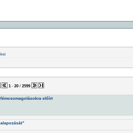
kei
1
-
20
/
2599
 fémcsomagolásokra előírt
galapozását"