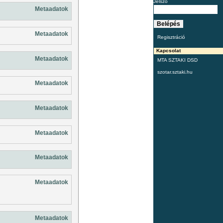
Jelszó
Metaadatok
Metaadatok
Regisztráció
Kapcsolat
Metaadatok
MTA SZTAKI DSD
szotar.sztaki.hu
Metaadatok
Metaadatok
Metaadatok
Metaadatok
Metaadatok
Metaadatok