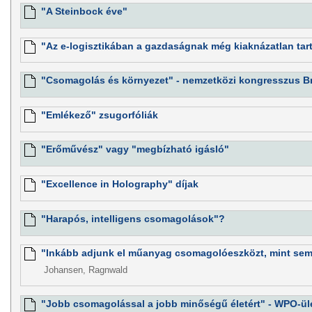
"A Steinbock éve"
"Az e-logisztikában a gazdaságnak még kiaknázatlan tart
"Csomagolás és környezet" - nemzetközi kongresszus B
"Emlékező" zsugorfóliák
"Erőművész" vagy "megbízható igásló"
"Excellence in Holography" díjak
"Harapós, intelligens csomagolások"?
"Inkább adjunk el műanyag csomagolóeszközt, mint sem
Johansen, Ragnwald
"Jobb csomagolással a jobb minőségű életért" - WPO-ül