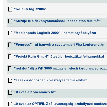
"KAIZEN logisztika"
"Küzdje le a flexonyomtatással kapcsolatos félelmét"
"Medienpreis Logistik 2000" - német sajtópályázat
"Prepress" - új irányok a szeptemberi Pira konferencián
"Projekt Ruhr GmbH" létesült - logisztikai felhangokkal
"red dot" díj a WF 3000 magas emelésű targonca soroza
"Tasak a dobozban' - veszélyes termékekhez
10 éves a Konecranes Kft.
10 éves az OPTIFIL Ž fóliavastagság-szabályozó rendsze