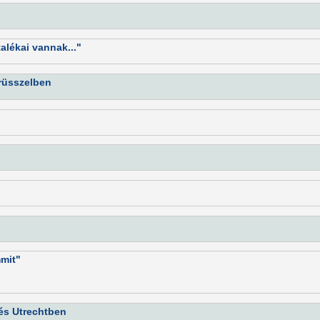
alékai vannak..."
rüsszelben
mit"
és Utrechtben