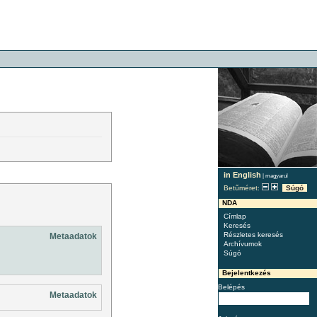
in English
|
magyarul
Betűméret:
Súgó
NDA
Címlap
Keresés
Részletes keresés
Metaadatok
Archívumok
Súgó
Bejelentkezés
Belépés
Metaadatok