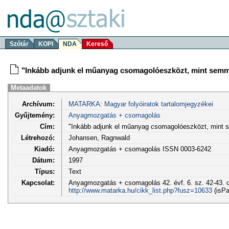
Szótár
KOPI
NDA
Kereső
"Inkább adjunk el műanyag csomagolóeszközt, mint semm
Metaadatok
Archívum:
MATARKA: Magyar folyóiratok tartalomjegyzékei
Gyűjtemény:
Anyagmozgatás + csomagolás
Cím:
"Inkább adjunk el műanyag csomagolóeszközt, mint 
Létrehozó:
Johansen, Ragnwald
Kiadó:
Anyagmozgatás + csomagolás ISSN 0003-6242
Dátum:
1997
Típus:
Text
Kapcsolat:
Anyagmozgatás + csomagolás 42. évf. 6. sz. 42-43. o
http://www.matarka.hu/cikk_list.php?fusz=10633
(isPa