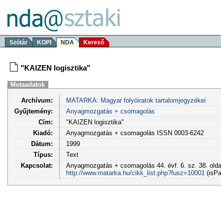
Szótár
KOPI
NDA
Kereső
"KAIZEN logisztika"
Metaadatok
Archívum:
MATARKA: Magyar folyóiratok tartalomjegyzékei
Gyűjtemény:
Anyagmozgatás + csomagolás
Cím:
"KAIZEN logisztika"
Kiadó:
Anyagmozgatás + csomagolás ISSN 0003-6242
Dátum:
1999
Típus:
Text
Kapcsolat:
Anyagmozgatás + csomagolás 44. évf. 6. sz. 38. olda
http://www.matarka.hu/cikk_list.php?fusz=10001
(isPa