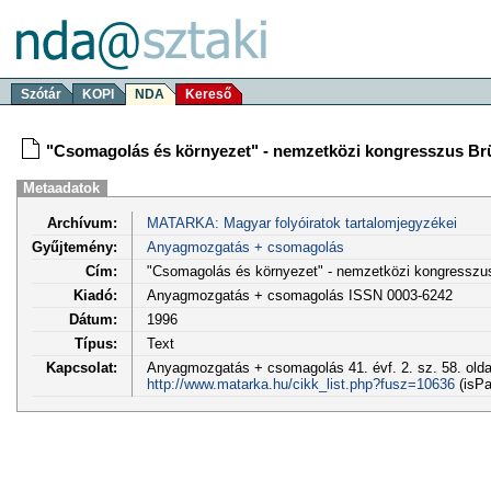
Szótár
KOPI
NDA
Kereső
"Csomagolás és környezet" - nemzetközi kongresszus Br
Metaadatok
Archívum:
MATARKA: Magyar folyóiratok tartalomjegyzékei
Gyűjtemény:
Anyagmozgatás + csomagolás
Cím:
"Csomagolás és környezet" - nemzetközi kongresszu
Kiadó:
Anyagmozgatás + csomagolás ISSN 0003-6242
Dátum:
1996
Típus:
Text
Kapcsolat:
Anyagmozgatás + csomagolás 41. évf. 2. sz. 58. olda
http://www.matarka.hu/cikk_list.php?fusz=10636
(isPa