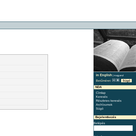
in English
|
magyarul
Betűméret:
Súgó
NDA
Címlap
Keresés
Részletes keresés
Archívumok
Súgó
Bejelentkezés
Belépés