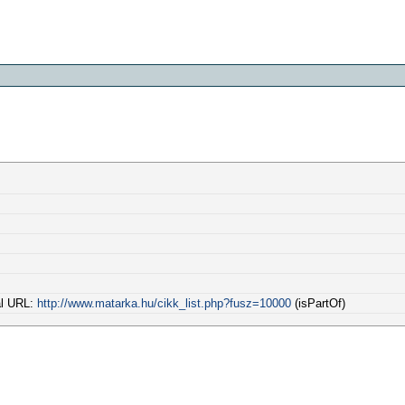
al URL:
http://www.matarka.hu/cikk_list.php?fusz=10000
(isPartOf)