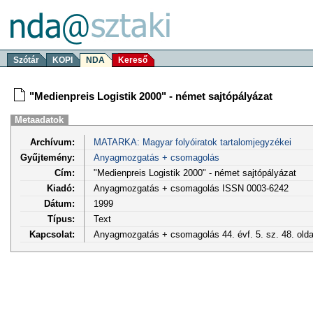
Szótár
KOPI
NDA
Kereső
"Medienpreis Logistik 2000" - német sajtópályázat
Metaadatok
Archívum:
MATARKA: Magyar folyóiratok tartalomjegyzékei
Gyűjtemény:
Anyagmozgatás + csomagolás
Cím:
"Medienpreis Logistik 2000" - német sajtópályázat
Kiadó:
Anyagmozgatás + csomagolás ISSN 0003-6242
Dátum:
1999
Típus:
Text
Kapcsolat:
Anyagmozgatás + csomagolás 44. évf. 5. sz. 48. old