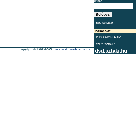
Jelszó
Regisztráció
Kapcsolat
MTA SZTAKI DSD
szotar.sztaki.hu
copyright © 1997-2005
mta sztaki
|
rendszergazda
dsd.sztaki.hu