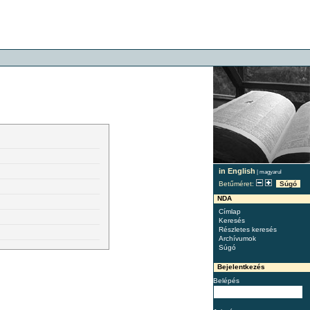
in English
|
magyarul
Betűméret:
Súgó
NDA
Címlap
Keresés
Részletes keresés
Archívumok
Súgó
Bejelentkezés
Belépés