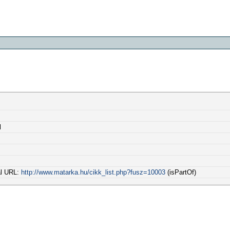
l
al URL:
http://www.matarka.hu/cikk_list.php?fusz=10003
(isPartOf)