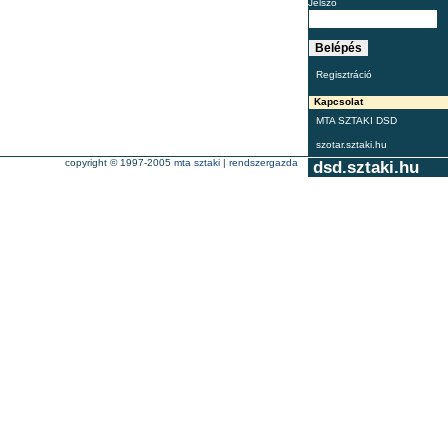
Jelszó
Regisztráció
Kapcsolat
MTA SZTAKI DSD
szotar.sztaki.hu
copyright © 1997-2005
mta sztaki
|
rendszergazda
dsd.sztaki.hu