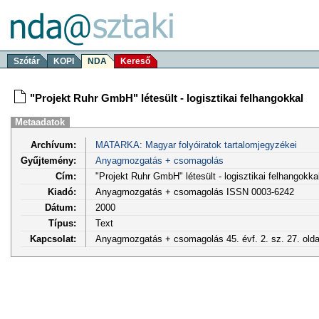
Szótár
KOPI
NDA
Kereső
"Projekt Ruhr GmbH" létesült - logisztikai felhangokkal
Metaadatok
Archívum:
MATARKA: Magyar folyóiratok tartalomjegyzékei
Gyűjtemény:
Anyagmozgatás + csomagolás
Cím:
"Projekt Ruhr GmbH" létesült - logisztikai felhangokka
Kiadó:
Anyagmozgatás + csomagolás ISSN 0003-6242
Dátum:
2000
Típus:
Text
Kapcsolat:
Anyagmozgatás + csomagolás 45. évf. 2. sz. 27. old